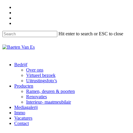
Skip
facebook
to
instagram
main
phone
content
email
Hit enter to search or ESC to close
Close
Search
Menu
Bedrijf
Over ons
Virtueel bezoek
Uitrustingsfoto’s
Producten
Ramen, deuren & poorten
Renovaties
Interieur- maatmeubilair
Mediagalerij
Immo
Vacatures
Contact