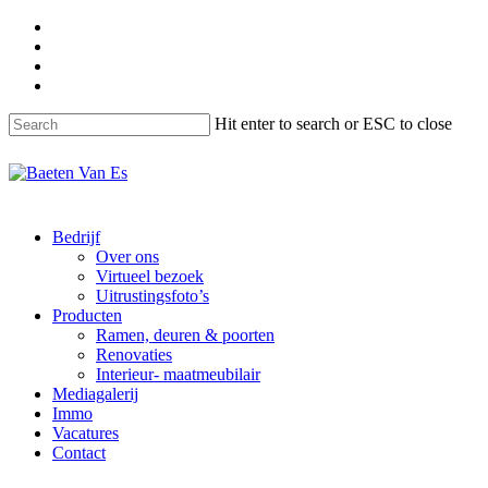
Skip
facebook
to
instagram
main
phone
content
email
Hit enter to search or ESC to close
Close
Search
Menu
Bedrijf
Over ons
Virtueel bezoek
Uitrustingsfoto’s
Producten
Ramen, deuren & poorten
Renovaties
Interieur- maatmeubilair
Mediagalerij
Immo
Vacatures
Contact