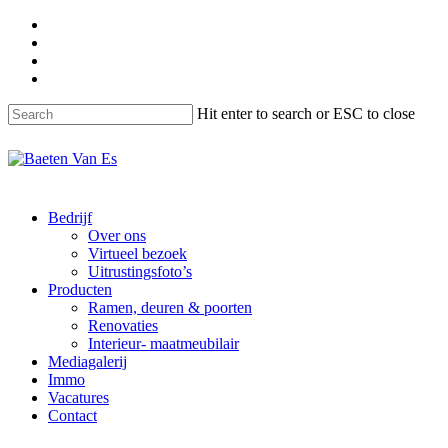
Skip
facebook
to
instagram
main
phone
content
email
Hit enter to search or ESC to close
Close
Search
Menu
Bedrijf
Over ons
Virtueel bezoek
Uitrustingsfoto’s
Producten
Ramen, deuren & poorten
Renovaties
Interieur- maatmeubilair
Mediagalerij
Immo
Vacatures
Contact