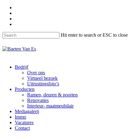
Skip
facebook
to
instagram
main
phone
content
email
Hit enter to search or ESC to close
Close
Search
Menu
Bedrijf
Over ons
Virtueel bezoek
Uitrustingsfoto’s
Producten
Ramen, deuren & poorten
Renovaties
Interieur- maatmeubilair
Mediagalerij
Immo
Vacatures
Contact